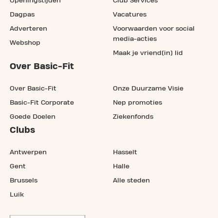
Openingstijden
Club Services
Dagpas
Vacatures
Adverteren
Voorwaarden voor social
media-acties
Webshop
Maak je vriend(in) lid
Over Basic-Fit
Over Basic-Fit
Onze Duurzame Visie
Basic-Fit Corporate
Nep promoties
Goede Doelen
Ziekenfonds
Clubs
Antwerpen
Hasselt
Gent
Halle
Brussels
Alle steden
Luik