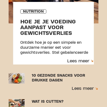
NUTRITION
HOE JE JE VOEDING
AANPAST VOOR
GEWICHTSVERLIES
Ontdek hoe je op een simpele en
duurzame manier eet voor
gewichtsverlies. Stel gebalanceerde
maaltijden samen, leer omgaan met
Lees meer
porties en bouw gewoontes die je
volhoudt.
10 GEZONDE SNACKS VOOR
DRUKKE DAGEN
Lees meer
WAT IS CUTTEN?