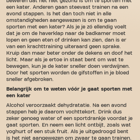
beweren dat het niet gezond is om te sporten met
een kater. Anderen gaan steevast trainen na een
avond stappen. Is het dan toch niet in alle
omstandigheden aangewezen is om te gaan
sporten met een kater? Als je je zó ellendig voelt
dat je om de haverklap naar de badkamer moet
lopen en geen eten of drinken kan zien, dan is er
van een krachttraining uiteraard geen sprake.
Kruip dan maar beter onder de dekens en doof het
licht. Maar als je ertoe in staat bent om wat te
bewegen, kun je de kater sneller doen verdwijnen.
Door het sporten worden de gifstoffen in je bloed
sneller afgebroken.
Belangrijk om te weten vóór je gaat sporten met
een kater
Alcohol veroorzaakt dehydratatie. Na een avond
stappen heb je daarom vochttekort. Drink dus
zeker genoeg water of een sportdrankje voordat je
gaat sporten. En neem een licht ontbijt, zoals wat
yoghurt of een stuk fruit. Als je uitgedroogd bent
is het niet aangewezen om zwaar te gaan trainen.