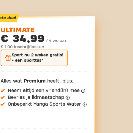
ste deal
ULTIMATE
€ 34,99
/ 4 weken
€ 1,00 inschrijfkosten
Sport nu
2 weken gratis
!
+ een sporttas*
Alles wat
Premium
heeft, plus:
Neem altijd een vriend(in) mee
Bevries je lidmaatschap
Onbeperkt Yanga Sports Water