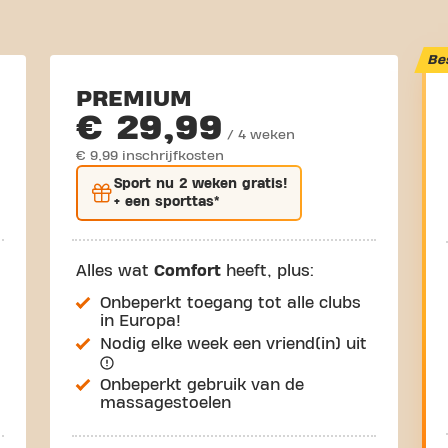
Be
PREMIUM
€ 29,99
/ 4 weken
€ 9,99 inschrijfkosten
Sport nu
2 weken gratis
!
+ een sporttas*
Alles wat
Comfort
heeft, plus:
Onbeperkt toegang tot alle clubs
in Europa!
Nodig elke week een vriend(in) uit
Onbeperkt gebruik van de
massagestoelen