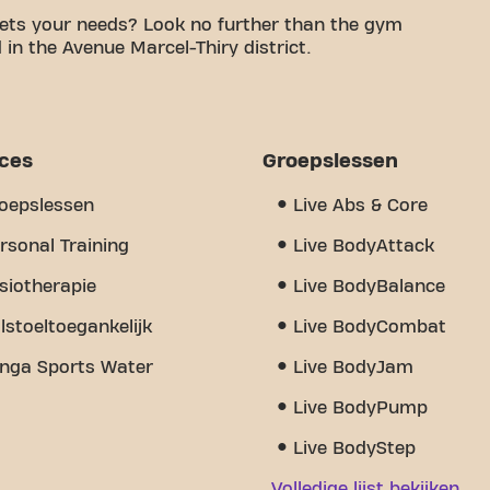
ets your needs? Look no further than the gym
 in the Avenue Marcel-Thiry district.
le space is to achieving your fitness goals. With
d trainers, we are here to support you every step
 of equipment, video workouts, personal training,
what really sets us apart is the sense of
ices
Groepslessen
 you'll find encouragement and support from other
 Basic-Fit Brussels Woluwe-Saint-Lambert Marcel
oepslessen
Live Abs & Core
place where fitness and community come together.
rsonal Training
Live BodyAttack
siotherapie
Live BodyBalance
lstoeltoegankelijk
Live BodyCombat
nga Sports Water
Live BodyJam
Live BodyPump
Live BodyStep
Volledige lijst bekijken