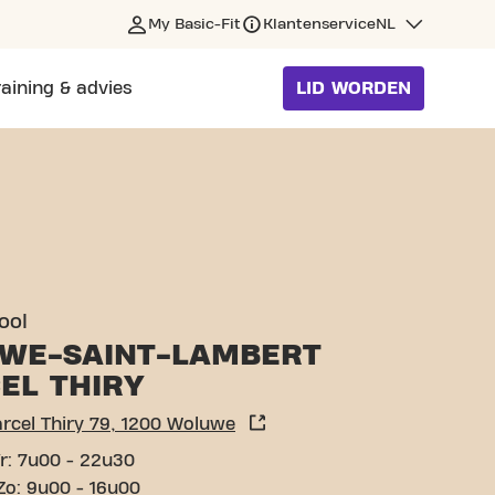
My Basic-Fit
Klantenservice
NL
raining & advies
LID WORDEN
LUWE
ool
WE-SAINT-LAMBERT
EL THIRY
Avenue Marcel Thiry 79, 1200 Woluwe
r: 7u00 - 22u30
Zo: 9u00 - 16u00