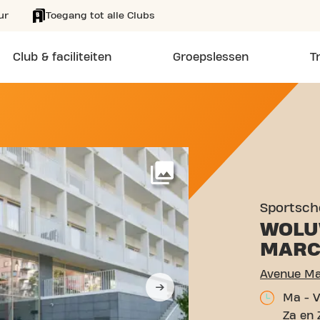
ur
Toegang tot alle Clubs
Club & faciliteiten
Groepslessen
T
UE MARCEL THIRY 79 WO
Meer
Sportsch
WOLU
MARC
Ma - V
Za en 