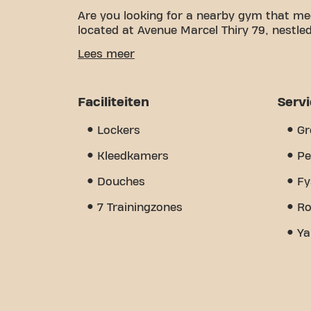
Are you looking for a nearby gym that me
located at Avenue Marcel Thiry 79, nestled
We know how important having a comfortab
Lees meer
over 2216m² of training space and certifie
of the way. Our gym offers a wide variety
wellnesspartners, and group classes. But 
Faciliteiten
Serv
community we've created - a place where
members. Join us today and discover why
Lockers
Gr
Thiry is more than just a gym - it's the 
Kleedkamers
Pe
Douches
Fy
7 Trainingzones
Ro
Ya