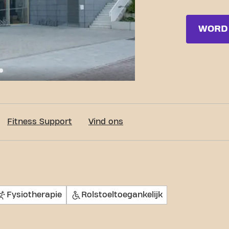
WORD 
c-Fit Brussels Woluwe-Saint-Lambert Marcel Thiry
Fitness Support
Vind ons
Fysiotherapie
Rolstoeltoegankelijk