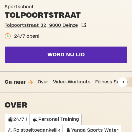
Basic-Fit Deinze Tolpoortst
Sportschool
TOLPOORTSTRAAT
Tolpoortstraat 32, 9800 Deinze
24/7 open!
WORD NU LID
Ga naar
Over
Video-Workouts
Fitness Suppor
OVER
24/7 !
Personal Training
Rolstoeltoegankelijk
Yanga Sports Water