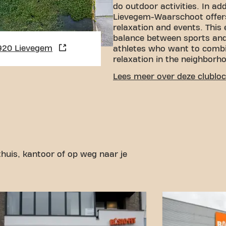
do outdoor activities. In add
Lievegem-Waarschoot offers
relaxation and events. This
balance between sports and 
920 Lievegem
athletes who want to combin
relaxation in the neighborh
EASY ACCESSIBILITY
Lees meer over deze clubloc
Our fitness is easy to reach
various transport options:
C
parking directly near the g
stop is Meienbroek, just a 
location. With our central 
links, achieving your fitnes
 thuis, kantoor of op weg naar je
easier. Come to Basic-Fit 
become part of our fitness