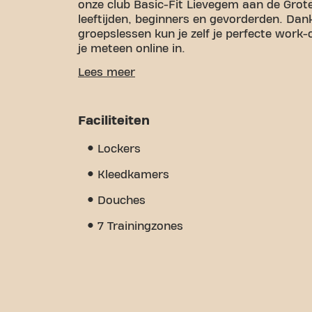
onze club Basic-Fit Lievegem aan de Grote
leeftijden, beginners en gevorderden. Dan
groepslessen kun je zelf je perfecte work-
je meteen online in.
We understand how important it is to hav
Lees meer
With over 1370m² of gym space and certifi
step of the way. Our fitness center offers
training, physiotherapy, and is open 24/7.
Faciliteiten
community we've built - a place where yo
members. Become a member today and dis
Lockers
more than just a gym - it's a place wher
Kleedkamers
Douches
7 Trainingzones