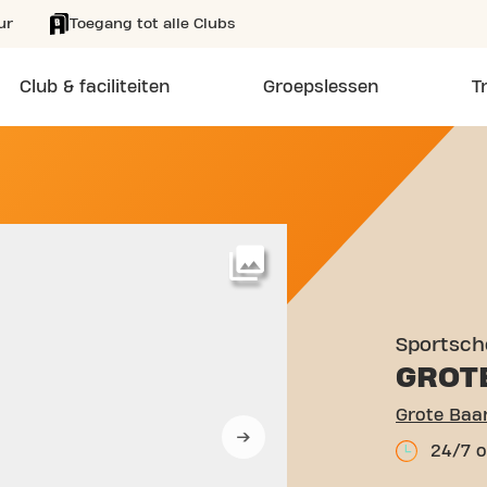
ur
Toegang tot alle Clubs
Club & faciliteiten
Groepslessen
T
E BAAN 284 LIEVEGEM
Meer
Sportsch
GROT
Grote Baa
24/7 o