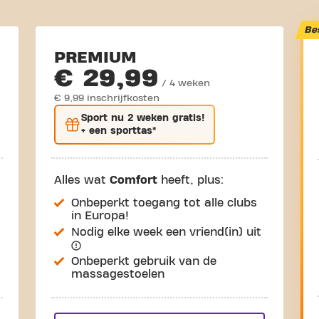
Be
PREMIUM
€ 29,99
/ 4 weken
€ 9,99 inschrijfkosten
Sport nu
2 weken gratis
!
+ een sporttas*
Alles wat
Comfort
heeft, plus:
Onbeperkt toegang tot alle clubs
in Europa!
Nodig elke week een vriend(in) uit
Onbeperkt gebruik van de
massagestoelen