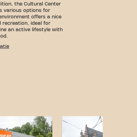
ition, the Cultural Center
 various options for
 environment offers a nice
recreation, ideal for
e an active lifestyle with
ood.
atie
! You can get to us via
ar:
There is ample
ym.
Bus:
The nearest bus
few minutes' walk from the
location and good transport
s goals has never been
Lievegem Grote Baan and
 community.