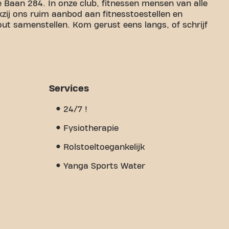
 Baan 284. In onze club, fitnessen mensen van alle
kzij ons ruim aanbod aan fitnesstoestellen en
out samenstellen. Kom gerust eens langs, of schrijf
e a pleasant space to work on your fitness goals.
ed trainers, we are there to support you every
 a variety of equipment, video workouts, personal
 But what really sets us apart is the sense of
Services
u'll find encouragement and support from other
cover why Basic-Fit Lievegem Grote Baan 24/7 is
24/7 !
e fitness and community meet.
Fysiotherapie
Rolstoeltoegankelijk
Yanga Sports Water