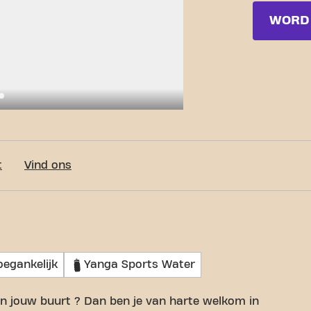
WORD 
c-Fit Lievegem Grote Baan 24/7
t
Vind ons
oegankelijk
Yanga Sports Water
 in jouw buurt ? Dan ben je van harte welkom in