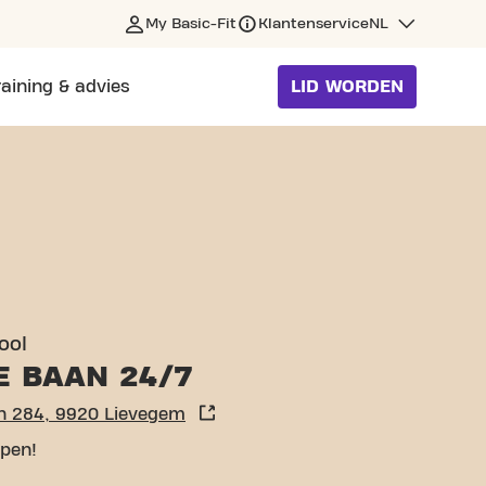
My Basic-Fit
Klantenservice
NL
raining & advies
LID WORDEN
ool
E BAAN 24/7
n 284, 9920 Lievegem
pen!