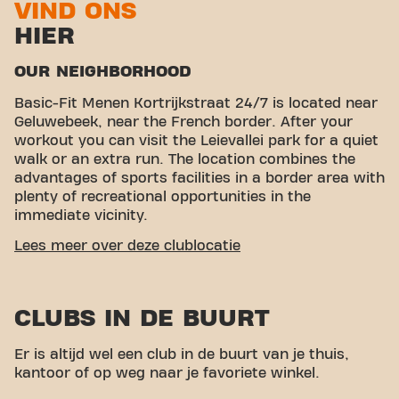
VIND ONS
HIER
OUR NEIGHBORHOOD
Basic-Fit Menen Kortrijkstraat 24/7 is located near
Geluwebeek, near the French border. After your
workout you can visit the Leievallei park for a quiet
walk or an extra run. The location combines the
advantages of sports facilities in a border area with
plenty of recreational opportunities in the
immediate vicinity.
EASY ACCESSIBILITY
Lees meer over deze clublocatie
Our fitness is easy to reach! You can get to us via
various transport options:
Car:
There is plenty of
CLUBS IN DE BUURT
parking nearby, so you can easily park your car.
Bus:
The nearest bus stop is Menen Molen, which
is within walking distance of the gym. With our
Er is altijd wel een club in de buurt van je thuis,
central location near the border and good
kantoor of op weg naar je favoriete winkel.
transport links, achieving your fitness goals has