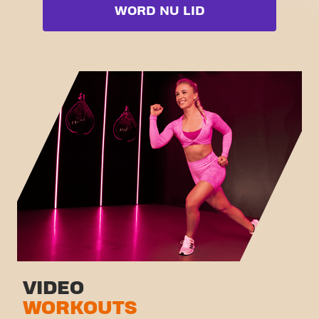
Booty
WORD NU LID
Free weight zone
Box
Functional zone
Fat Burn Cardio
Stretch zone
Pilates
Virtual cycling
Volledige lijst bekijken
Rondleiding
VIDEO
WORKOUTS