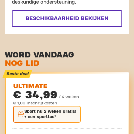
deskundige ondersteuning.
BESCHIKBAARHEID BEKIJKEN
WORD VANDAAG
NOG LID
Beste deal
ULTIMATE
€ 34,99
/ 4 weken
€ 1,00 inschrijfkosten
Sport nu
2 weken gratis
!
+ een sporttas*