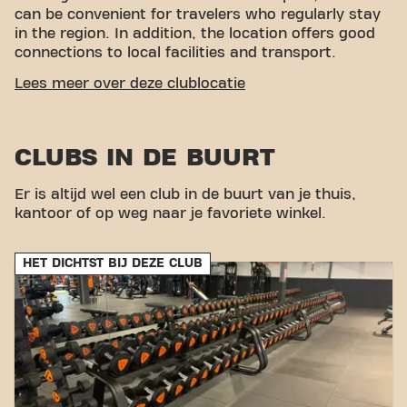
can be convenient for travelers who regularly stay
in the region. In addition, the location offers good
connections to local facilities and transport.
EASY ACCESSIBILITY
Lees meer over deze clublocatie
Our fitness is easy to reach! You can get to us via
various transport options:
Car:
There is parking
CLUBS IN DE BUURT
near the fitness.
Bus:
The Ostend Esperanto bus
stop is within walking distance of the club. With our
central location and accessible transport links,
Er is altijd wel een club in de buurt van je thuis,
achieving your fitness goals has never been easier.
kantoor of op weg naar je favoriete winkel.
Come to Basic-Fit Oostende Torhoutsesteenweg
and be part of our fitness community.
HET DICHTST BIJ DEZE CLUB