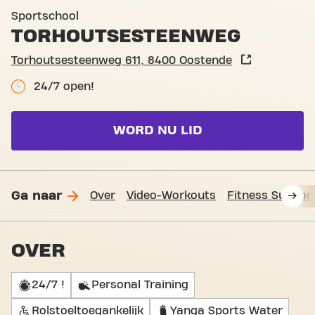
Basic-Fit Oostende Torhout
Sportschool
TORHOUTSESTEENWEG
Torhoutsesteenweg 611, 8400 Oostende
24/7 open!
WORD NU LID
Ga naar
Over
Video-Workouts
Fitness Suppor
OVER
24/7 !
Personal Training
Rolstoeltoegankelijk
Yanga Sports Water