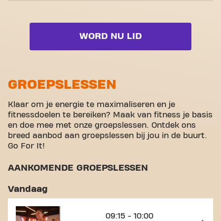
together.
Strength zone
Rolstoeltoegankelijk
Live BodyBalance
Cardio zone
Yanga Sports Water
Live BodyPump
WORD NU LID
Free weight zone
Video-Workouts
Live BodyStep
Functional zone
Live Boxing
Stretch zone
GROEPSLESSEN
Live Strength
Virtual cycling
Klaar om je energie te maximaliseren en je
Volledige lijst bekijken
fitnessdoelen te bereiken? Maak van fitness je basis
Rondleiding
en doe mee met onze groepslessen. Ontdek ons
breed aanbod aan groepslessen bij jou in de buurt.
Go For It!
AANKOMENDE GROEPSLESSEN
Vandaag
09:15 - 10:00