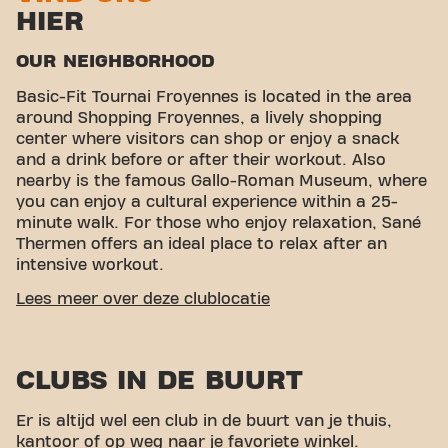
HIER
OUR NEIGHBORHOOD
Basic-Fit Tournai Froyennes is located in the area
around Shopping Froyennes, a lively shopping
center where visitors can shop or enjoy a snack
and a drink before or after their workout. Also
nearby is the famous Gallo-Roman Museum, where
you can enjoy a cultural experience within a 25-
minute walk. For those who enjoy relaxation, Sané
Thermen offers an ideal place to relax after an
intensive workout.
EASY ACCESSIBILITY
Lees meer over deze clublocatie
Our fitness is easily accessible via various transport
options:
Car:
There is plenty of parking available
CLUBS IN DE BUURT
nearby, such as the car parks in the area of ​​Zoning
de Froyennes.
Bus:
The Froyennes bus stop is
within walking distance of the gym.
Train:
The
Er is altijd wel een club in de buurt van je thuis,
Gare de Froyennes train station is close by for
kantoor of op weg naar je favoriete winkel.