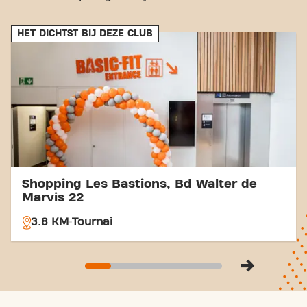
visitors traveling by train. Thanks to our central
location and easy accessibility, achieving your
HET DICHTST BIJ DEZE CLUB
fitness goals at Basic-Fit Tournai Froyennes is
easier than ever. Come visit and become part of
our fitness community!
Shopping Les Bastions, Bd Walter de
Marvis 22
3.8 KM
Tournai