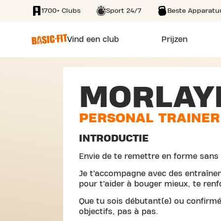
1700+ Clubs
Sport 24/7
Beste Apparatu
SKIP TO MAIN CONTENT
Vind een club
Prijzen
MORLAY
PERSONAL TRAINER
INTRODUCTIE
Envie de te remettre en forme sans 
Je t’accompagne avec des entraînem
pour t’aider à bouger mieux, te renf
Que tu sois débutant(e) ou confirm
objectifs, pas à pas.