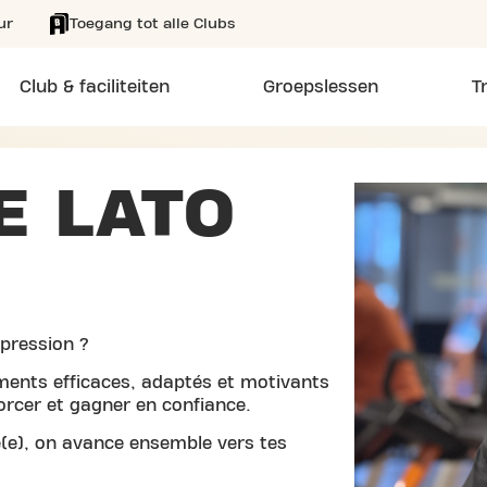
ur
Toegang tot alle Clubs
Club & faciliteiten
Groepslessen
T
E LATO
pression ?
ents efficaces, adaptés et motivants
orcer et gagner en confiance.
é(e), on avance ensemble vers tes