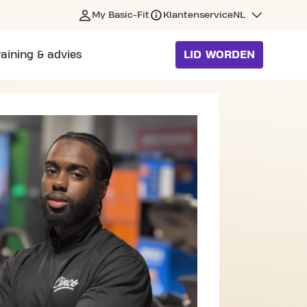
My Basic-Fit
Klantenservice
NL
raining & advies
LID WORDEN