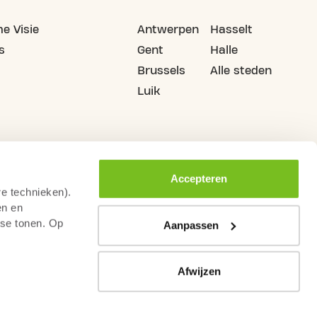
e Visie
Antwerpen
Hasselt
s
Gent
Halle
Brussels
Alle steden
Luik
Accepteren
re technieken).
en en
sse tonen. Op
Aanpassen
Afwijzen
mene Voorwaarden
Gedragscode Fitnesssector