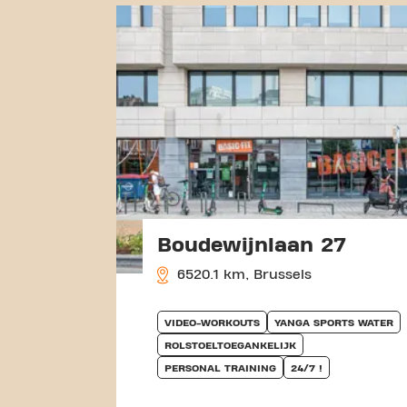
Boudewijnlaan 27
6520.1 km, Brussels
VIDEO-WORKOUTS
YANGA SPORTS WATER
ROLSTOELTOEGANKELIJK
PERSONAL TRAINING
24/7 !