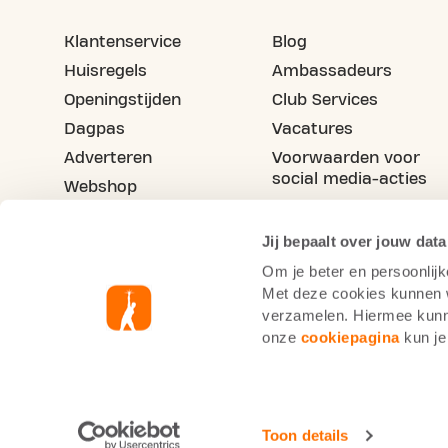
Klantenservice
Blog
Huisregels
Ambassadeurs
Openingstijden
Club Services
Dagpas
Vacatures
Adverteren
Voorwaarden voor
social media-acties
Webshop
Maak je vriend(in) lid
Jij bepaalt over jouw data
Om je beter en persoonlijk
Met deze cookies kunnen wi
verzamelen. Hiermee kunne
onze
cookiepagina
kun je
Basic-Fit België
Cookie statement
Priva
Toon details