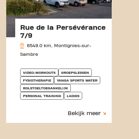
Rue de la Persévérance
7/9
6549.0 km, Montignies-sur-
Sambre
VIDEO-WORKOUTS
GROEPSLESSEN
FYSIOTHERAPIE
YANGA SPORTS WATER
ROLSTOELTOEGANKELIJK
PERSONAL TRAINING
LADIES
Bekijk meer