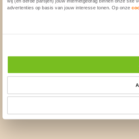
wij (en derde partijen) jouw internetgedrag binnen onze site
advertenties op basis van jouw interesse tonen. Op onze
co
A