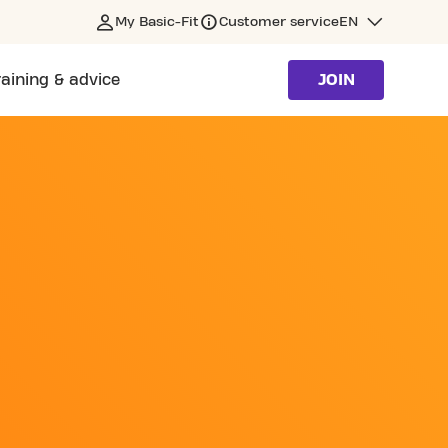
My Basic-Fit
Customer service
EN
raining & advice
JOIN