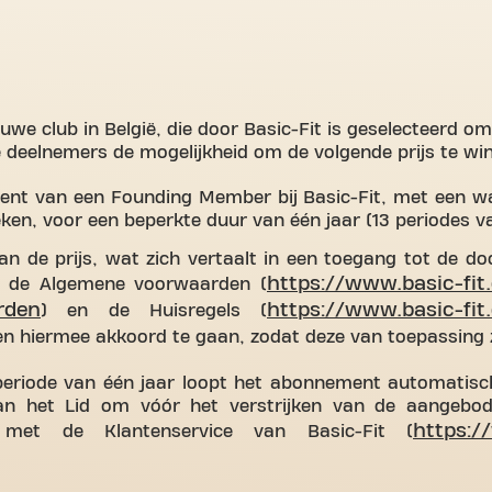
uwe club in België, die door Basic-Fit is geselecteerd o
 deelnemers de mogelijkheid om de volgende prijs te wi
nt van een Founding Member bij Basic-Fit, met een w
ken, voor een beperkte duur van één jaar (13 periodes v
n de prijs, wat zich vertaalt in een toegang tot de doo
https://www.basic-fit
er de Algemene voorwaarden (
rden
https://www.basic-fit
) en de Huisregels (
en hiermee akkoord te gaan, zodat deze van toepassing 
periode van één jaar loopt het abonnement automatisch 
aan het Lid om vóór het verstrijken van de aangebod
https:/
met de Klantenservice van Basic-Fit (