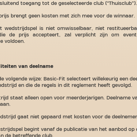
luitend toegang tot de geselecteerde club (“Thuisclub”)
prijs brengt geen kosten met zich mee voor de winnaar.
t wedstrijdspel is niet omwisselbaar, niet restitueer
ie de prijs accepteert, zal verplicht zijn om even
te voldoen.
iteiten van deelname
 volgende wijze: Basic-Fit selecteert willekeurig een de
trijd en die de regels in dit reglement heeft gevolgd.
ijd staat alleen open voor meerderjarigen. Deelname va
taan.
strijd gaat niet gepaard met kosten voor de deelnemer
trijdspel begint vanaf de publicatie van het aanbod op 
n de betreffende club.