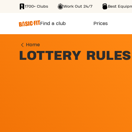
1700+ Clubs
Work Out 24/7
Best Equip
SKIP TO MAIN CONTENT
Find a club
Prices
Home
LOTTERY RULES