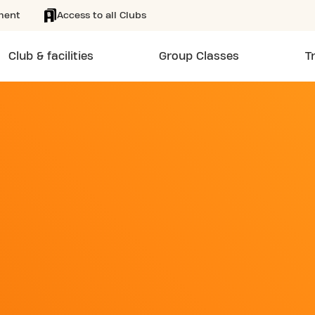
ment
Access to all Clubs
Club & facilities
Group Classes
T