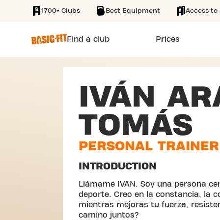
1700+ Clubs
Best Equipment
Access to 
SKIP TO MAIN CONTENT
Find a club
Prices
IVÁN AR
TOMÁS
PERSONAL TRAINER
INTRODUCTION
Llámame IVAN. Soy una persona cer
deporte. Creo en la constancia, la c
mientras mejoras tu fuerza, resiste
camino juntos?