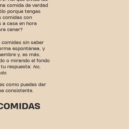
una comida de verdad
sólo porque tengas
s comidas con
s a casa en hora
ara cenar?
e comidas sin saber
orma espontánea, y
 hambre y, es más,
do o mirando el fondo
 tu respuesta:
No,
odo.
í es como puedes dar
ma consistente.
 COMIDAS