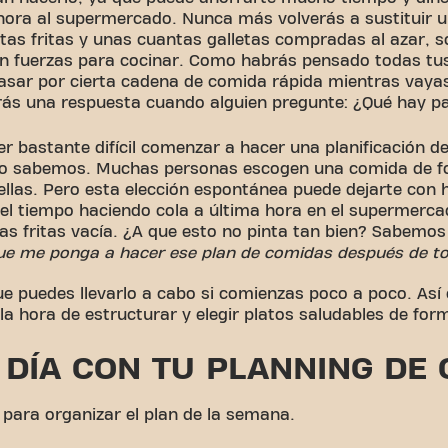
hora al supermercado. Nunca más volverás a sustituir 
tas fritas y unas cuantas galletas compradas al azar, 
n fuerzas para cocinar. Como habrás pensado todas tu
pasar por cierta cadena de comida rápida mientras vaya
rás una respuesta cuando alguien pregunte: ¿Qué hay p
r bastante difícil comenzar a hacer una planificación d
Lo sabemos. Muchas personas escogen una comida de f
ellas. Pero esta elección espontánea puede dejarte con
el tiempo haciendo cola a última hora en el supermerca
as fritas vacía. ¿A que esto no pinta tan bien? Sabemos
que me ponga a hacer ese plan de comidas después de t
ue puedes llevarlo a cabo si comienzas poco a poco. As
la hora de estructurar y elegir platos saludables de for
 DÍA CON TU PLANNING DE
para organizar el plan de la semana.