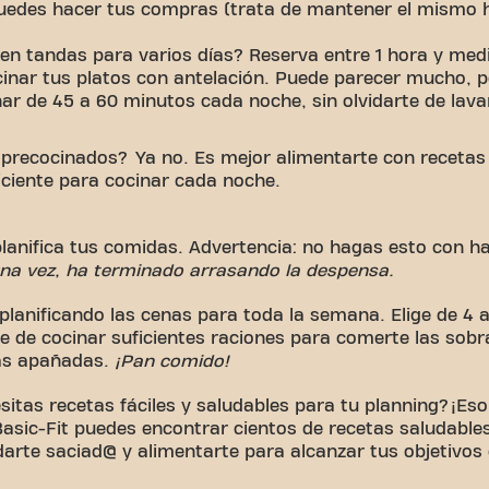
uedes hacer tus compras (trata de mantener el mismo 
en tandas para varios días? Reserva entre 1 hora y medi
nar tus platos con antelación. Puede parecer mucho, pe
nar de 45 a 60 minutos cada noche, sin olvidarte de lava
 precocinados? Ya no. Es mejor alimentarte con recetas f
iciente para cocinar cada noche.
lanifica tus comidas. Advertencia: no hagas esto con h
una vez, ha terminado arrasando la despensa.
planificando las cenas para toda la semana. Elige de 4 a
 de cocinar suficientes raciones para comerte las sobras
as apañadas.
¡Pan comido!
sitas recetas fáciles y saludables para tu planning? ¡Es
Basic-Fit puedes encontrar cientos de recetas saludable
arte saciad@ y alimentarte para alcanzar tus objetivos