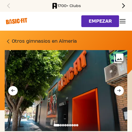
1700+ Clubs
SKIP TO MAIN CONTENT
EMPEZAR
GIMNASIO AVDA. FEDERIC
Otros gimnasios en Almería
Má