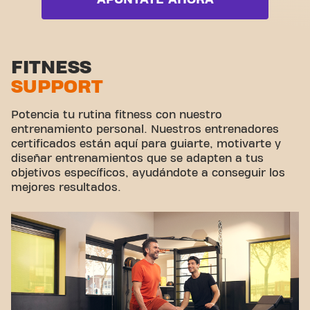
donde fitness y comunidad unen fuerzas.
Zona de pesas
Zona funcional
Zona de estiramiento
FITNESS
SUPPORT
Ciclismo virtual
Hacer un tour
Potencia tu rutina fitness con nuestro
entrenamiento personal. Nuestros entrenadores
certificados están aquí para guiarte, motivarte y
diseñar entrenamientos que se adapten a tus
objetivos específicos, ayudándote a conseguir los
mejores resultados.