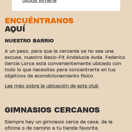
04008 Almería
ENCUÉNTRANOS
AQUÍ
NUESTRO BARRIO
A un paso, para que la cercanía ya no sea una
excusa, nuestro Basic-Fit Andalucia Avda. Federico
García Lorca está convenientemente ubicado con
todo lo que necesitas para concentrarte en tus
objetivos de acondicionamiento físico.
ACCESIBILIDAD FÁCIL
Lee más sobre la ubicación de este club
Este club está ubicado en un ambiente ideal para
personas que buscan un lugar para hacer ejercicio
GIMNASIOS CERCANOS
y relajarse. Con su fácil acceso, el gimnasio es una
opción conveniente tanto para locales como para
visitantes.
Siempre hay un gimnasio cerca de casa, de la
oficina o de camino a tu tienda favorita.