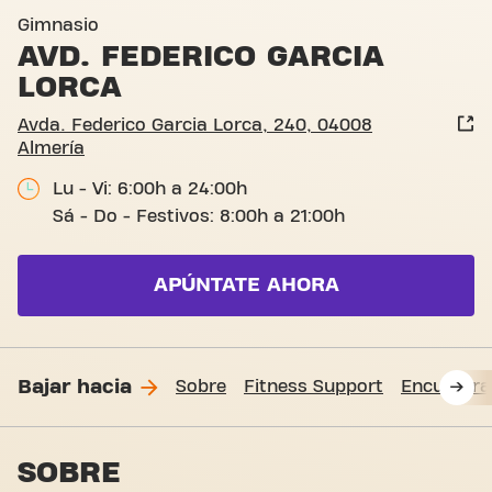
Avda. Federico Garcia Lorca
Gimnasio
AVD. FEDERICO GARCIA
LORCA
Avda. Federico Garcia Lorca, 240, 04008
Almería
Lu - Vi: 6:00h a 24:00h
Sá - Do - Festivos: 8:00h a 21:00h
APÚNTATE AHORA
Bajar hacia
Sobre
Fitness Support
Encuéntr
SOBRE