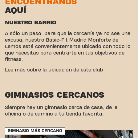
ENCUÉNTRANOS
AQUÍ
NUESTRO BARRIO
A sólo un paso, para que la cercanía ya no sea una
excusa, nuestro Basic-Fit Madrid Monforte de
Lemos está convenientemente ubicado con todo lo
que necesitas para centrarte en tus objetivos de
fitness.
ACCESIBILIDAD FÁCIL
Lee más sobre la ubicación de este club
Este club está ubicado en un ambiente ideal para
personas que buscan un lugar para hacer ejercicio
GIMNASIOS CERCANOS
y relajarse. Con su fácil acceso, el gimnasio es una
opción conveniente tanto para locales como para
visitantes.
Siempre hay un gimnasio cerca de casa, de la
oficina o de camino a tu tienda favorita.
GIMNASIO MÁS CERCANO