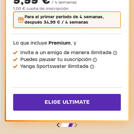
9,99 €
/ 4 semanas
1,00 € cuota de inscripción
Para el
primer
período de 4 semanas,
después
34,99 €
/ 4 semanas
Lo que incluye
Premium
, y
Invita a un amigo de manera ilimitada
Puedes pausar tu suscripción
Yanga Sportswater ilimitada
ELIGE ULTIMATE