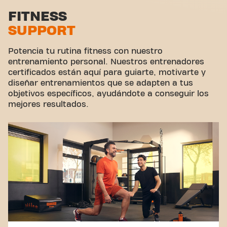
Zona de estiramiento
FITNESS
SUPPORT
Ciclismo virtual
Hacer un tour
Potencia tu rutina fitness con nuestro
entrenamiento personal. Nuestros entrenadores
certificados están aquí para guiarte, motivarte y
diseñar entrenamientos que se adapten a tus
objetivos específicos, ayudándote a conseguir los
mejores resultados.