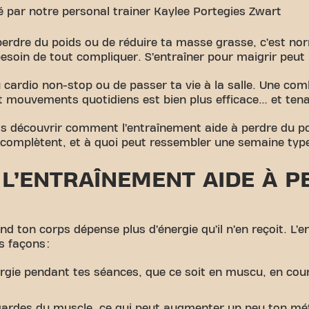
gé par notre personal trainer Kaylee Portegies Zwart
 perdre du poids ou de réduire ta masse grasse, c’est nor
esoin de tout compliquer. S’entraîner pour maigrir peut 
 cardio non-stop ou de passer ta vie à la salle. Une com
t mouvements quotidiens est bien plus efficace… et tena
vas découvrir comment l’entraînement aide à perdre du 
 complètent, et à quoi peut ressembler une semaine typ
L’ENTRAÎNEMENT AIDE À P
d ton corps dépense plus d’énergie qu’il n’en reçoit. L’
 façons :
ergie pendant tes séances, que ce soit en muscu, en cour
gardes du muscle, ce qui peut augmenter un peu ton mé