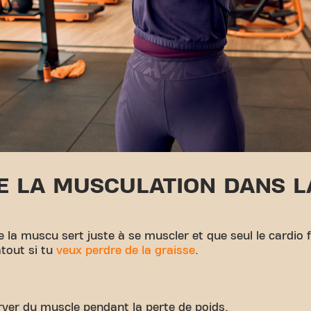
E LA MUSCULATION DANS L
a muscu sert juste à se muscler et que seul le cardio fa
atout si tu
veux perdre de la graisse
.
erver du muscle pendant la perte de poids.