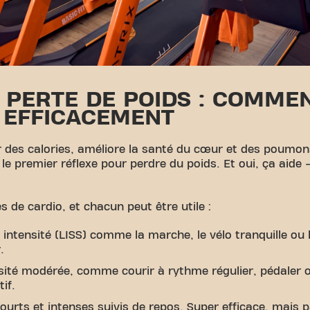
 PERTE DE POIDS : COMME
R EFFICACEMENT
r des calories, améliore la santé du cœur et des poumons
le premier réflexe pour perdre du poids. Et oui, ça aide 
es de cardio, et chacun peut être utile :
e intensité (LISS) comme la marche, le vélo tranquille ou l
.
nsité modérée, comme courir à rythme régulier, pédaler 
tif.
 courts et intenses suivis de repos. Super efficace, mais p