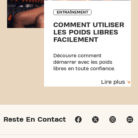
ENTRAÎNEMENT
COMMENT UTILISER
LES POIDS LIBRES
FACILEMENT
Découvre comment
démarrer avec les poids
libres en toute confiance.
Exercices simples, conseils
Lire plus
et un entraînement débutant
pour te sentir à l’aise à la
salle.
Reste En Contact