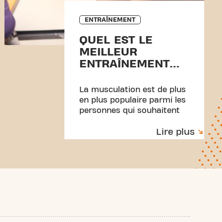
ENTRAÎNEMENT
QUEL EST LE
MEILLEUR
ENTRAÎNEMENT
POUR PERDRE DU
POIDS ?
La musculation est de plus
en plus populaire parmi les
personnes qui souhaitent
perdre du poids. Les
Lire plus
avantages sont nombreux !