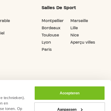
Salles De Sport
rable
Montpellier
Marseille
Bordeaux
Lille
iel
Toulouse
Nice
Lyon
Aperçu villes
Paris
Accepteren
re technieken).
en en
sse tonen. Op
Aanpassen