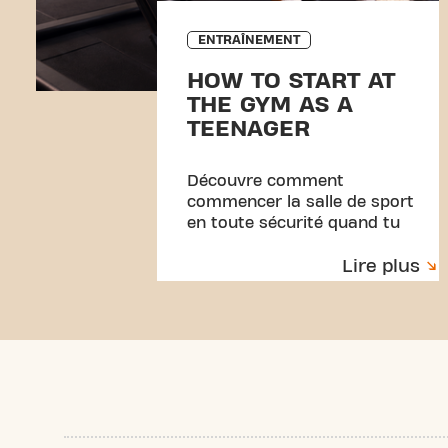
ENTRAÎNEMENT
HOW TO START AT
THE GYM AS A
TEENAGER
Découvre comment
commencer la salle de sport
en toute sécurité quand tu
es ado. Avec une routine
Lire plus
simple, la bonne technique
et des conseils pratiques
pour t'entraîner en toute
confiance et éviter les
blessures.