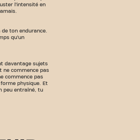
ster l’intensité en
jamais.
n de ton endurance.
emps qu’un
nt davantage sujets
out ne commence pas
s, ne commence pas
 forme physique. Et
n peu entraîné, tu