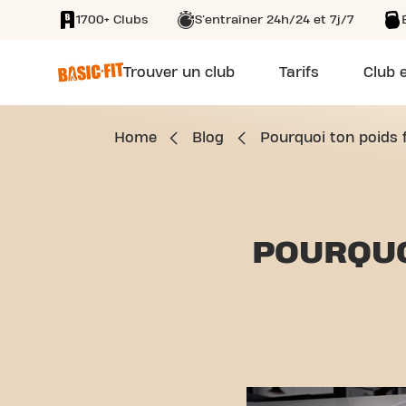
1700+ Clubs
S'entraîner 24h/24 et 7j/7
SKIP TO MAIN CONTENT
Trouver un club
Tarifs
Club e
Home
Blog
Pourquoi ton poids fl
POURQUO