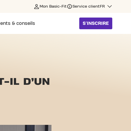
Mon Basic-Fit
Service client
FR
ents & conseils
S'INSCRIRE
T-IL
D’UN