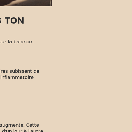
S TON
sur la balance :
ires subissent de
e inflammatoire
l augmente. Cette
d’un jour à l’autre,