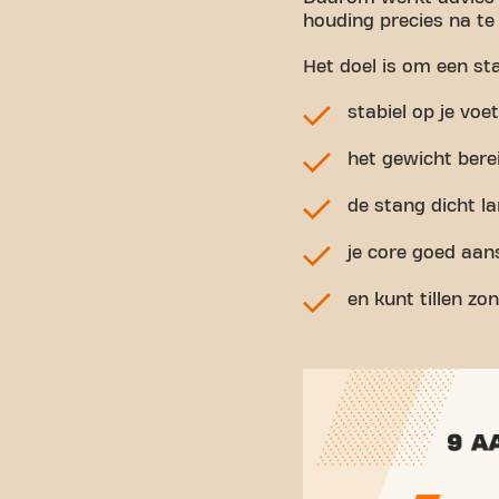
houding precies na te
Het doel is om een sta
stabiel op je voe
het gewicht berei
de stang dicht lan
je core goed aan
en kunt tillen z