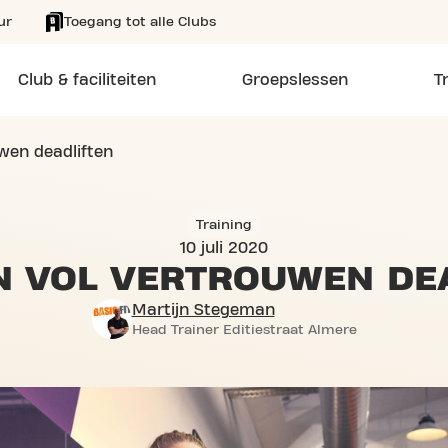
ur
Toegang tot alle Clubs
Club & faciliteiten
Groepslessen
T
uwen deadliften
Training
10 juli 2020
EN VOL
VERTROUWEN DE
Martijn Stegeman
Head Trainer Editiestraat Almere