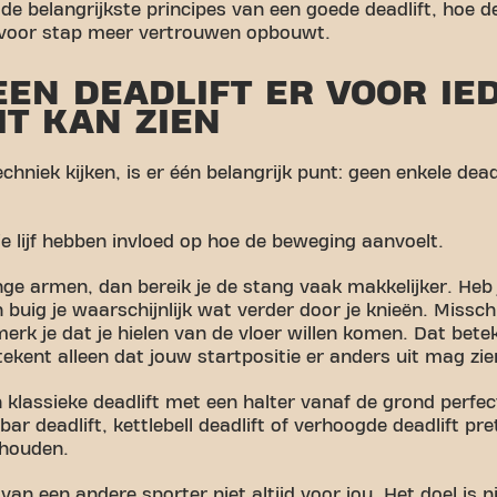
 de belangrijkste principes van een goede deadlift, hoe 
p voor stap meer vertrouwen opbouwt.
EN DEADLIFT ER VOOR IE
IT KAN ZIEN
hniek kijken, is er één belangrijk punt: geen enkele deadl
e lijf hebben invloed op hoe de beweging aanvoelt.
nge armen, dan bereik je de stang vaak makkelijker. Heb 
buig je waarschijnlijk wat verder door je knieën. Missch
rk je dat je hielen van de vloer willen komen. Dat beteke
ekent alleen dat jouw startpositie er anders uit mag zie
 klassieke deadlift met een halter vanaf de grond perfe
bar deadlift, kettlebell deadlift of verhoogde deadlift pre
 houden.
an een andere sporter niet altijd voor jou. Het doel is 