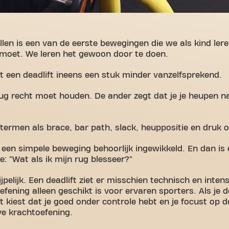
llen is een van de eerste bewegingen die we als kind ler
 moet. We leren het gewoon door te doen.
lt een deadlift ineens een stuk minder vanzelfsprekend.
 rug recht moet houden. De ander zegt dat je je heupen 
termen als brace, bar path, slack, heuppositie en druk o
 een simpele beweging behoorlijk ingewikkeld. En dan is 
: "Wat als ik mijn rug blesseer?"
rijpelijk. Een deadlift ziet er misschien technisch en inten
efening alleen geschikt is voor ervaren sporters. Als je
t kiest dat je goed onder controle hebt en je focust op de
eve krachtoefening.