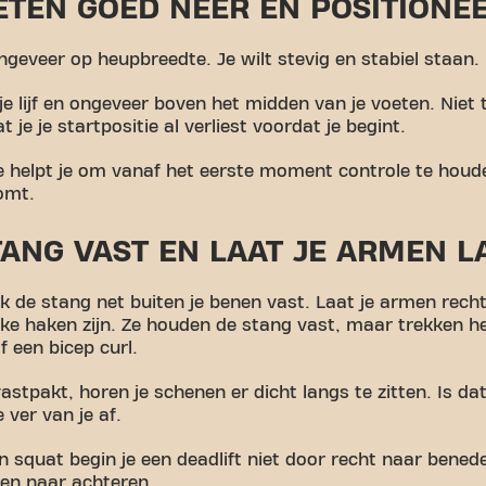
OETEN GOED NEER EN POSITIONE
ngeveer op heupbreedte. Je wilt stevig en stabiel staan.
 je lijf en ongeveer boven het midden van je voeten. Niet t
t je je startpositie al verliest voordat je begint.
e helpt je om vanaf het eerste moment controle te houd
omt.
STANG VAST EN LAAT JE ARMEN 
k de stang net buiten je benen vast. Laat je armen rec
rke haken zijn. Ze houden de stang vast, maar trekken 
f een bicep curl.
stpakt, horen je schenen er dicht langs te zitten. Is dat 
 ver van je af.
en squat begin je een deadlift niet door recht naar bened
en naar achteren.