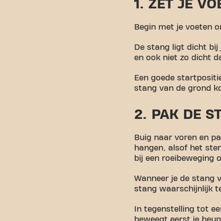
1. ZET JE V
Begin met je voeten o
De stang ligt dicht bij
en ook niet zo dicht da
Een goede startpositi
stang van de grond k
2. PAK DE 
Buig naar voren en pa
hangen, alsof het ste
bij een roeibeweging o
Wanneer je de stang va
stang waarschijnlijk te
In tegenstelling tot e
beweegt eerst je heup