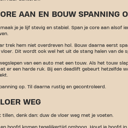
 CORE AAN EN BOUW SPANNING 
 maak je je lijf stevig en stabiel. Span je core aan alsof 
wen.
ar trek hem niet overdreven hol. Bouw daarna eerst sp
vloer. Dit wordt ook wel het uit de stang halen van de 
 wegslepen van een auto met een touw. Als het touw sla
at er een harde ruk. Bij een deadlift gebeurt hetzelfde 
ekt.
nning op. Til daarna rustig en gecontroleerd.
VLOER WEG
 tillen, denk dan: duw de vloer weg met je voeten.
en hoofd komen tegelijkertijd omhoog. Houd je hoofd in é