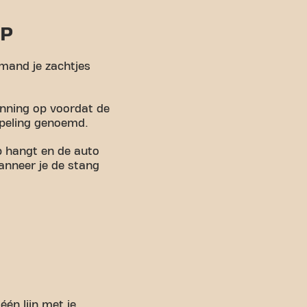
OP
iemand je zachtjes
anning op voordat de
speling genoemd.
p hangt en de auto
wanneer je de stang
én lijn met je