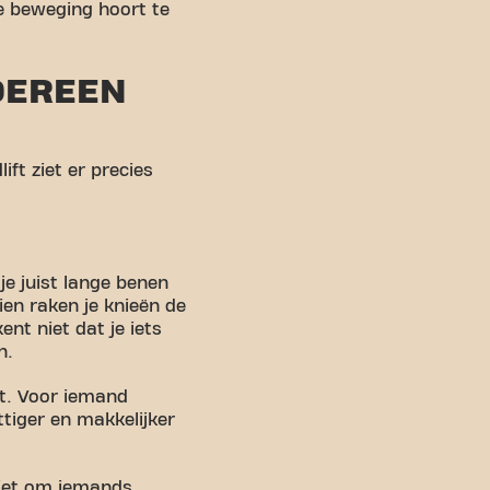
de beweging hoort te
DEREEN
ift ziet er precies
je juist lange benen
ien raken je knieën de
nt niet dat je iets
n.
ct. Voor iemand
ttiger en makkelijker
niet om iemands