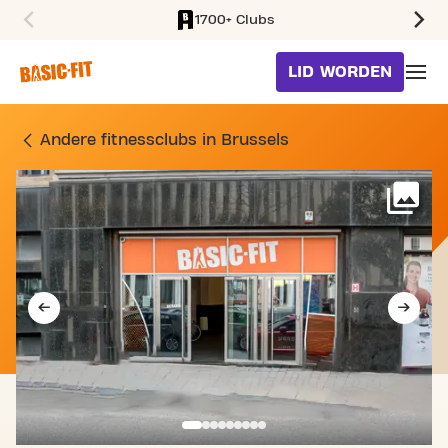
1700+ Clubs
SKIP TO MAIN CONTENT
LID WORDEN
SPORTSCHOOL RAVENSTEI
Andere fitnessclubs in Brussels
Me