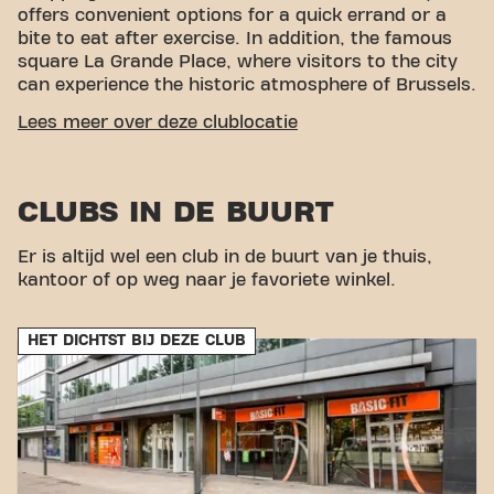
offers convenient options for a quick errand or a
bite to eat after exercise. In addition, the famous
square La Grande Place, where visitors to the city
can experience the historic atmosphere of Brussels.
EASY ACCESSIBILITY
Lees meer over deze clublocatie
Our fitness is easy to reach! You can get to us via
various transport options:
Car:
Parking is available
CLUBS IN DE BUURT
in the nearby BePark parking garage.
Bus:
strong> The Gare Centrale and Arenberg bus stops
are a short distance from the fitness.
Metro:
Gare
Er is altijd wel een club in de buurt van je thuis,
Centrale metro station is nearby, as is De
kantoor of op weg naar je favoriete winkel.
Brouckère metro station. li>
Train:
The Gare Centrale
train station is within walking distance, which is a
HET DICHTST BIJ DEZE CLUB
convenient option for train travelers. With our
central location and accessible transport links,
achieving your fitness goals has never been easier.
Come to Basic-Fit Brussels Gare Centrale 24/7 in
Brussels and be part of our fitness community.