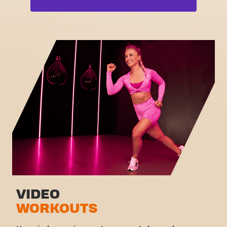
Free weight zone
Box
Functional zone
Fat Burn Cardio
Stretch zone
Pilates
Virtual cycling
Volledige lijst bekijken
Rondleiding
VIDEO
WORKOUTS