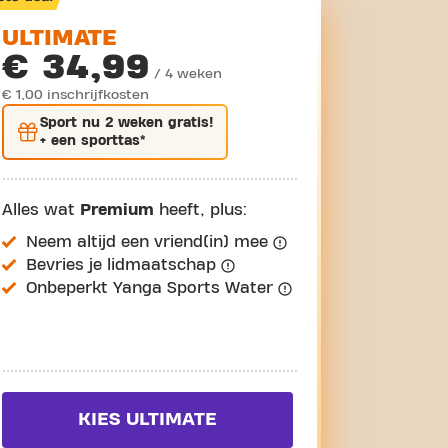
ULTIMATE
€ 34,99
/ 4 weken
€ 1,00 inschrijfkosten
Sport nu
2 weken gratis
!
+ een sporttas*
Alles wat
Premium
heeft, plus:
Neem altijd een vriend(in) mee
Bevries je lidmaatschap
Onbeperkt Yanga Sports Water
KIES ULTIMATE