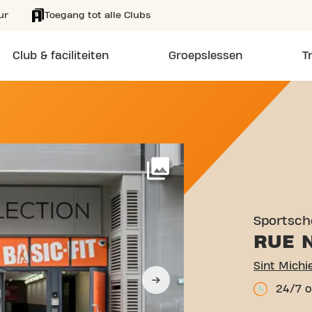
ur
Toegang tot alle Clubs
Club & faciliteiten
Groepslessen
T
 MICHIELSSTRAAT 29 BRUS
Meer
Sportsch
RUE 
24/7 o