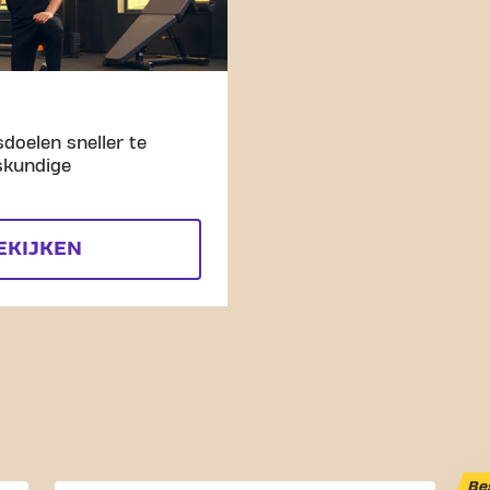
doelen sneller te
skundige
EKIJKEN
Be