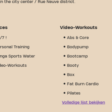
in the city center / Rue Neuve district.
le space is to achieving your fitness goals. With
 trainers, we are here to support you every step of
 equipment, video workouts, and is open 24/7. But
community we've created - a place where you'll find
ices
Video-Workouts
mbers. Join us today and discover why Basic-Fit
 a gym - it's the place where fitness and
/7 !
Abs & Core
rsonal Training
Bodypump
nga Sports Water
Bootcamp
deo-Workouts
Booty
Box
Fat Burn Cardio
Pilates
Volledige lijst bekijken