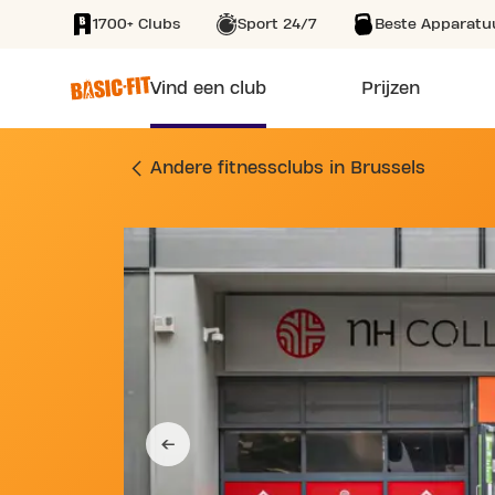
1700+ Clubs
Sport 24/7
Beste Apparatu
SKIP TO MAIN CONTENT
Vind een club
Prijzen
SPORTSCHOOL SINT
Andere fitnessclubs in Brussels