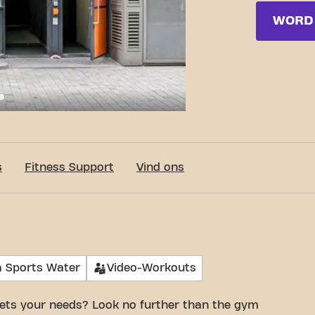
WORD 
c-Fit Brussels Rue Neuve 24/7
s
Fitness Support
Vind ons
 Sports Water
Video-Workouts
ets your needs? Look no further than the gym