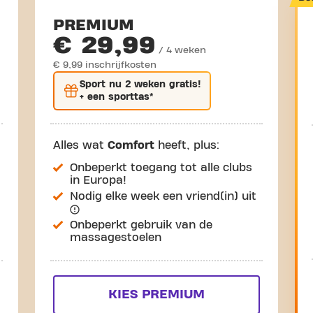
PREMIUM
€ 29,99
/ 4 weken
€ 9,99 inschrijfkosten
Sport nu
2 weken gratis
!
+ een sporttas*
Alles wat
Comfort
heeft, plus:
Onbeperkt toegang tot alle clubs
in Europa!
Nodig elke week een vriend(in) uit
Onbeperkt gebruik van de
massagestoelen
KIES PREMIUM