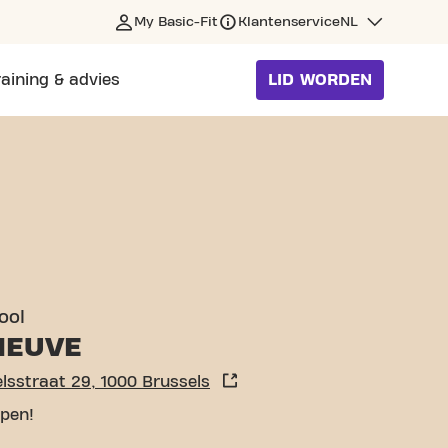
My Basic-Fit
Klantenservice
NL
raining & advies
LID WORDEN
SELS
ool
NEUVE
Sint Michielsstraat 29, 1000 Brussels
pen!