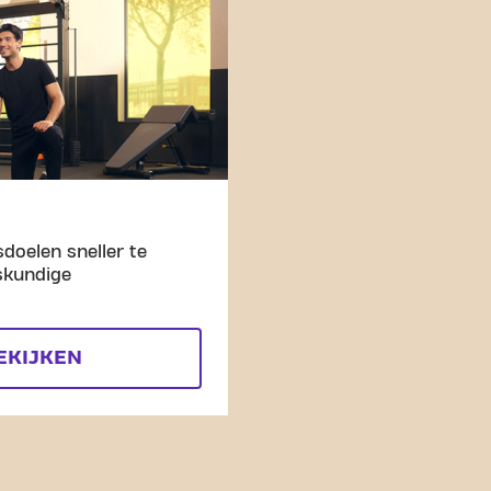
doelen sneller te
skundige
EKIJKEN