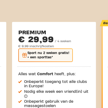
Be
PREMIUM
€ 29,99
/ 4 weken
€ 9,99 inschrijfkosten
Sport nu
2 weken gratis
!
+ een sporttas*
Alles wat
Comfort
heeft, plus:
Onbeperkt toegang tot alle clubs
in Europa!
Nodig elke week een vriend(in) uit
Onbeperkt gebruik van de
massagestoelen