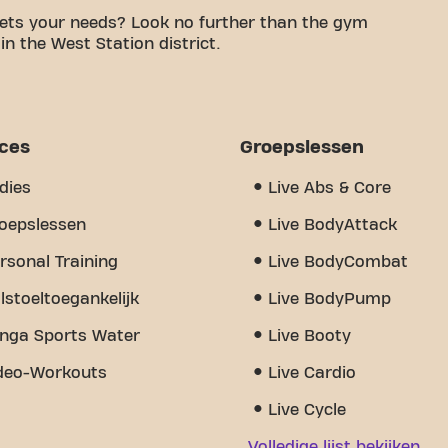
ets your needs? Look no further than the gym
n the West Station district.
le space is to achieving your fitness goals. With
d trainers, we are here to support you every step
 of equipment, video workouts, personal training,
hat really sets us apart is the sense of community
ices
Groepslessen
nd encouragement and support from other members.
Brussels Molenbeek Ch. de Ninove Ladies is more
dies
Live Abs & Core
itness and community come together.
oepslessen
Live BodyAttack
rsonal Training
Live BodyCombat
lstoeltoegankelijk
Live BodyPump
nga Sports Water
Live Booty
deo-Workouts
Live Cardio
Live Cycle
Volledige lijst bekijken