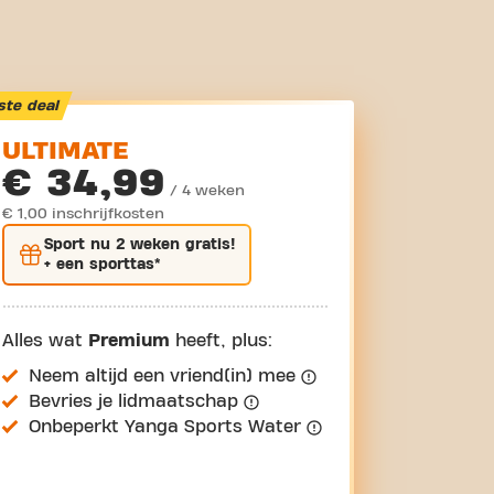
ste deal
ULTIMATE
€ 34,99
/ 4 weken
€ 1,00 inschrijfkosten
Sport nu
2 weken gratis
!
+ een sporttas*
Alles wat
Premium
heeft, plus:
Neem altijd een vriend(in) mee
Bevries je lidmaatschap
Onbeperkt Yanga Sports Water