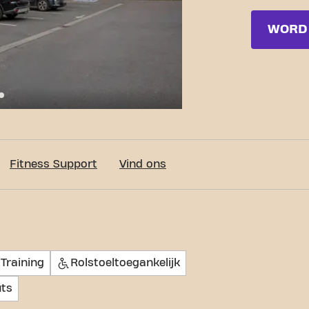
WORD 
c-Fit Brussels Molenbeek Chaussée de Ninove LADIES
Fitness Support
Vind ons
Training
Rolstoeltoegankelijk
ts