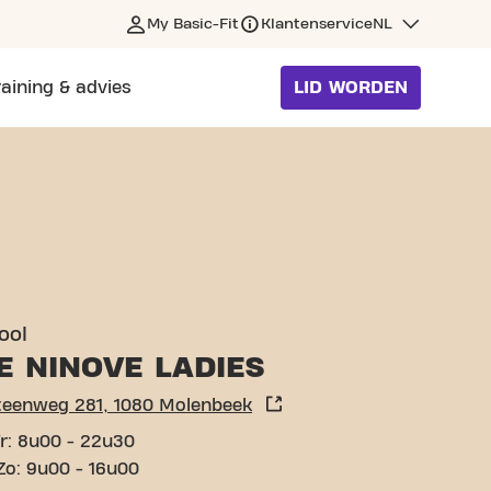
My Basic-Fit
Klantenservice
NL
raining & advies
LID WORDEN
NBEEK
ool
E NINOVE LADIES
Ninoofsesteenweg 281, 1080 Molenbeek
r: 8u00 - 22u30
Zo: 9u00 - 16u00