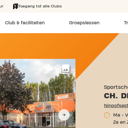
ur
Toegang tot alle Clubs
Club & faciliteiten
Groepslessen
T
OFSESTEENWEG 281 MOLE
Meer
Sportsch
CH. D
Ma - V
Za en 