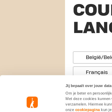
COU
LAN
Country
LANGUAGE S
Language
Jij bepaalt over jouw data
VO
Om je beter en persoonlijk
Met deze cookies kunnen wi
verzamelen. Hiermee kunne
onze
cookiepagina
kun je