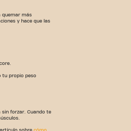
 a quemar más
aciones y hace que las
core.
o tu propio peso
 sin forzar. Cuando te
músculos.
 artículo sobre
cómo