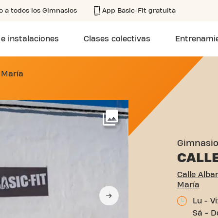
o a todos los Gimnasios
App Basic-Fit gratuita
 e instalaciones
Clases colectivas
Entrenamie
LBAREDA 1 EL PUERTO DE 
 María
Más
Gimnasi
CALL
Calle Alba
María
Lu - V
Sá - D