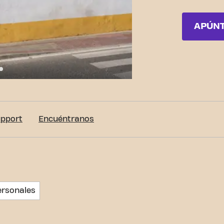
APÚN
e Albareda 1, El Puerto de Santa María
upport
Encuéntranos
ersonales