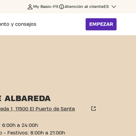
My Basic-Fit
Atención al cliente
ES
nto y consejos
EMPEZAR
SANTA MARÍA
o
E ALBAREDA
reda 1, 11500 El Puerto de Santa
i: 6:00h a 24:00h
o - Festivos: 8:00h a 21:00h