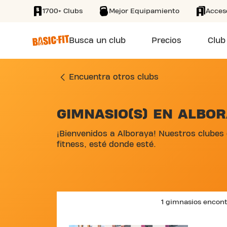
1700+ Clubs
Mejor Equipamiento
Acces
SKIP TO MAIN CONTENT
Busca un club
Precios
Club
Encuentra otros clubs
GIMNASIO(S) EN ALBO
¡Bienvenidos a Alboraya! Nuestros clubes 
fitness, esté donde esté.
1 gimnasios encon