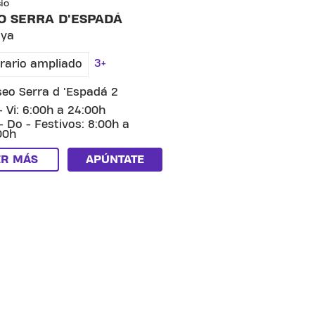
io
O SERRA D'ESPADÁ
aya
3+
rario ampliado
eo Serra d 'Espadá 2
- Vi: 6:00h a 24:00h
- Do - Festivos: 8:00h a
00h
ER MÁS
APÚNTATE