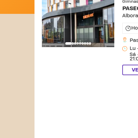
Gimnas
PASE
Albor
Ho
Pas
Lu 
Sá 
21:
V