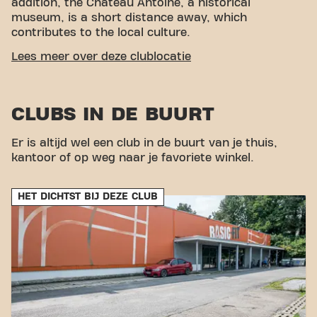
addition, the Château Antoine, a historical
museum, is a short distance away, which
contributes to the local culture.
EASY ACCESSIBILITY
Lees meer over deze clublocatie
Our fitness is easy to reach! You can get to us via
various transport options:
Bus:
The nearest bus
CLUBS IN DE BUURT
stop is Rue de la Station, and a second option is
Jemeppe Rue A. de Lexhy.
Train:
The Gare de
Jemeppe station is within walking distance of the
Er is altijd wel een club in de buurt van je thuis,
gym. With our central location and accessible
kantoor of op weg naar je favoriete winkel.
transport links, achieving your fitness goals has
never been easier. Come to Basic-Fit Jemeppe-sur-
HET DICHTST BIJ DEZE CLUB
Meuse and be part of our fitness community.