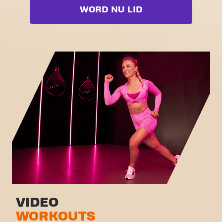
Booty
WORD NU LID
Free weight zone
Box
Functional zone
Fat Burn Cardio
Stretch zone
Pilates
Virtual cycling
Volledige lijst bekijken
Rondleiding
VIDEO
WORKOUTS