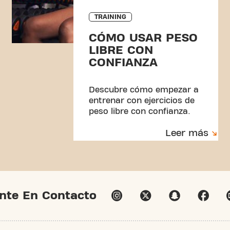
TRAINING
CÓMO USAR PESO
LIBRE CON
CONFIANZA
Descubre cómo empezar a
entrenar con ejercicios de
peso libre con confianza.
Ejercicios sencillos, consejos
Leer más
y un entrenamiento para
principiantes para sentirte
bien en el club.
nte En Contacto