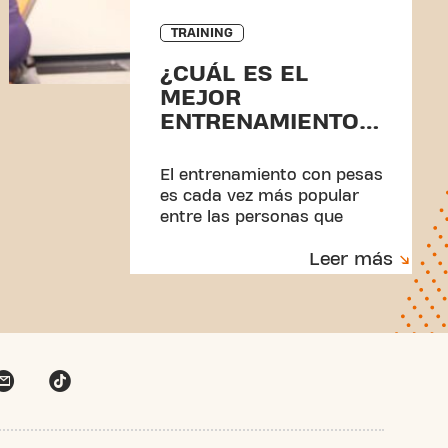
TRAINING
¿CUÁL ES EL
MEJOR
ENTRENAMIENTO
CON PESAS PARA
PERDER PESO?
El entrenamiento con pesas
es cada vez más popular
entre las personas que
quieren perder peso. ¡Tiene
Leer más
tantos beneficios!