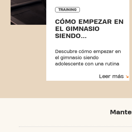
TRAINING
CÓMO EMPEZAR EN
EL GIMNASIO
SIENDO
ADOLESCENTE
Descubre cómo empezar en
el gimnasio siendo
adolescente con una rutina
segura, técnica correcta y
Leer más
consejos para evitar
lesiones.
Mante