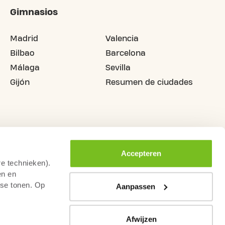
Gimnasios
Madrid
Valencia
Bilbao
Barcelona
Málaga
Sevilla
Gijón
Resumen de ciudades
Accepteren
re technieken).
en en
sse tonen. Op
Aanpassen
Afwijzen