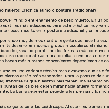
o muerto: ¿Técnica sumo o postura tradicional?
powerlifting o entrenamiento de peso muerto. En un pos
apatillas más adecuadas para esta práctica, hoy vamos
antar peso muerto en la postura tradicional y en la pos
á poniendo muy de moda entre la gente que hace fitness 
rmite desarrollar muchos grupos musculares al mismo
idad de grasa corporal. Las dos formas más comunes de
postura tradicional. Cada una de ellas tiene unas deter
 las hacen más o menos convenientes dependiendo de ca
 sumo es una variante técnica más avanzada que se dife
las piernas están más separadas. Para la postura de su
segurándose de que nuestros pies tienen una separación
s puntas de los pies deben mirar hacia afuera formand
te. La barra debe estar pegada a las piernas y los ho
s exigente para los cuádriceps. Al estar las piernas 