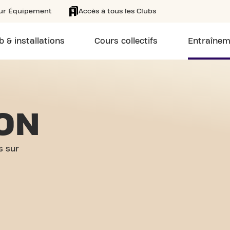
eur Équipement
Accès à tous les Clubs
b & installations
Cours collectifs
Entraînem
ION
s sur