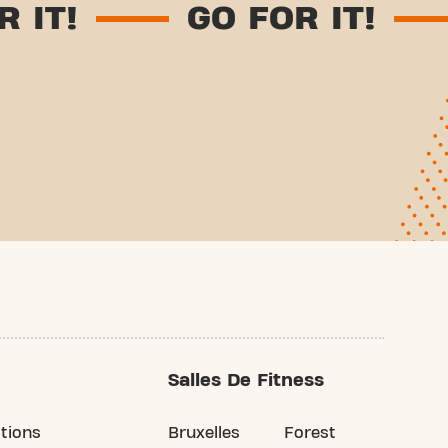
GO FOR IT!
GO FO
abled
Salles De Fitness
tions
Bruxelles
Forest