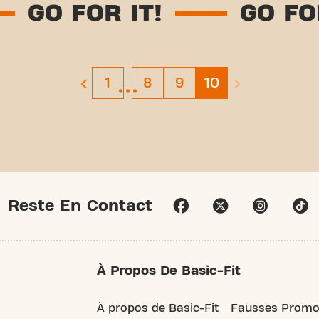
R IT!
GO FOR IT!
…
Page 1
Page 8
Page 9
Page 10
1
8
9
10
previous page
next page is dis
Reste En Contact
À Propos De Basic-Fit
À propos de Basic-Fit
Fausses Promo