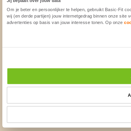
Jij bepaalt over jouw data
Om je beter en persoonlijker te helpen, gebruikt Basic-Fit 
wij (en derde partijen) jouw internetgedrag binnen onze site
advertenties op basis van jouw interesse tonen. Op onze
co
A