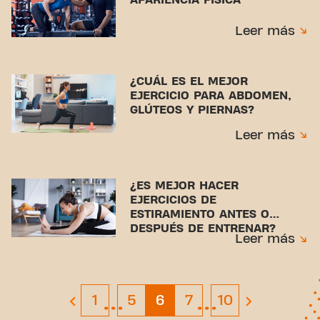
Leer más
¿CUÁL ES EL MEJOR
EJERCICIO PARA ABDOMEN,
GLÚTEOS Y PIERNAS?
Leer más
¿ES MEJOR HACER
EJERCICIOS DE
ESTIRAMIENTO ANTES O
DESPUÉS DE ENTRENAR?
Leer más
…
…
Page 1
Page 5
Page 6
Page 7
Page 10
1
5
6
7
10