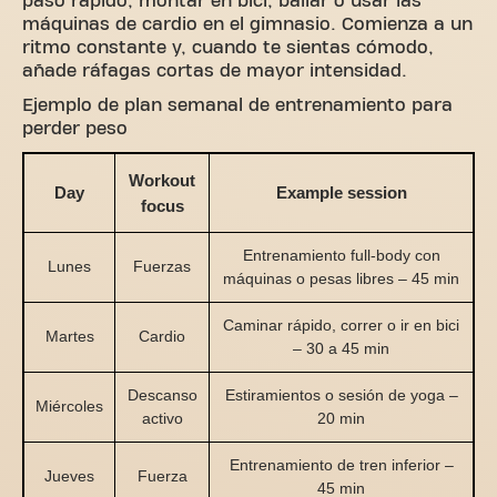
paso rápido, montar en bici, bailar o usar las
máquinas de cardio en el gimnasio. Comienza a un
ritmo constante y, cuando te sientas cómodo,
añade ráfagas cortas de mayor intensidad.
Ejemplo de plan semanal de entrenamiento para
perder peso
Workout
Day
Example session
focus
Entrenamiento full-body con
Lunes
Fuerzas
máquinas o pesas libres – 45 min
Caminar rápido, correr o ir en bici
Martes
Cardio
– 30 a 45 min
Descanso
Estiramientos o sesión de yoga –
Miércoles
activo
20 min
Entrenamiento de tren inferior –
Jueves
Fuerza
45 min