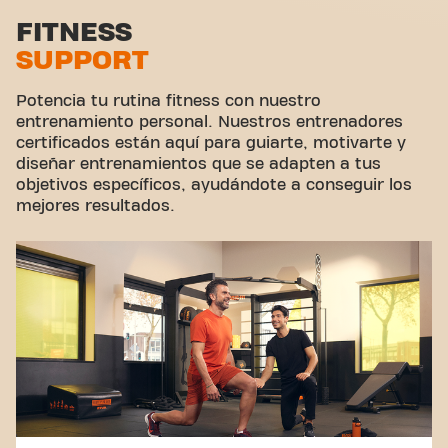
Zona de estiramiento
FITNESS
SUPPORT
Ciclismo virtual
Hacer un tour
Potencia tu rutina fitness con nuestro
entrenamiento personal. Nuestros entrenadores
certificados están aquí para guiarte, motivarte y
diseñar entrenamientos que se adapten a tus
objetivos específicos, ayudándote a conseguir los
mejores resultados.