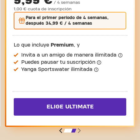
9,99 €
/ 4 semanas
1,00 € cuota de inscripción
Para el
primer
período de 4 semanas,
después
34,99 €
/ 4 semanas
Lo que incluye
Premium
, y
Invita a un amigo de manera ilimitada
Puedes pausar tu suscripción
Yanga Sportswater ilimitada
ELIGE ULTIMATE