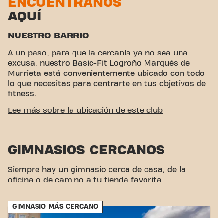
ENCUÉNTRANOS
AQUÍ
NUESTRO BARRIO
A un paso, para que la cercanía ya no sea una
excusa, nuestro Basic-Fit Logroño Marqués de
Murrieta está convenientemente ubicado con todo
lo que necesitas para centrarte en tus objetivos de
fitness.
ACCESIBILIDAD FÁCIL
Lee más sobre la ubicación de este club
Este club está ubicado en un ambiente ideal para
personas que buscan un lugar para hacer ejercicio
GIMNASIOS CERCANOS
y relajarse. Con su fácil acceso, el gimnasio es una
opción conveniente tanto para locales como para
visitantes.
Siempre hay un gimnasio cerca de casa, de la
oficina o de camino a tu tienda favorita.
GIMNASIO MÁS CERCANO