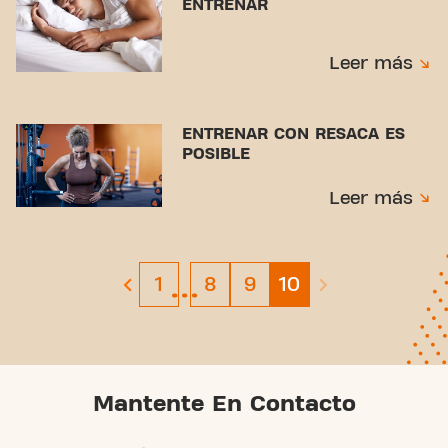
ENTRENAR
Leer más
ENTRENAR CON RESACA ES
POSIBLE
Leer más
…
Page 1
Page 8
Page 9
Page 10
1
8
9
10
previous page
next page is disa
Mantente En Contacto